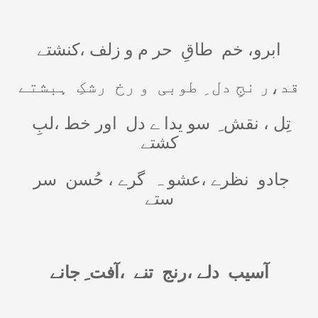
ابرو، خم
طاقِ
حر م و زلف ،کنشتے
قد،ر نجِ دل ِ طوبی
و رخ
رشکِ
ہبشتے
تِل ، نقش ِ
سو یدا ے دل
اور خط ،لبِ
کشتے
جادو
نظرے ،عشو ہ
گرے ، حُسن
سر
ستے
آسیب
دلے ،رنج
تنے
،آفت ِ جانے