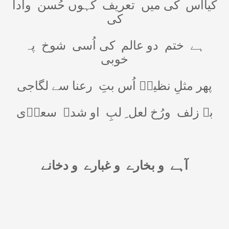
کیااُس
کی میں
تعریف
کہوں حُسن
وادا
کی
ہے
ختم
دو عالم
کی اُسی
شوخ
پہ
خوبی
پھر مثلِ نظیرؔ اُس بتِ
رعنا سے لگاجی
بے زلف
ورُخ لعل ِ لبِ
او شدہ
سعدؔی
آہے
و بخارے
و غبارے
و دخانے