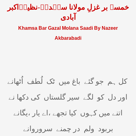
خمسہ بر غزلِ مولانا سعؔدیؒ-نظیرؔاکبر
آبادی
Khamsa Bar Gazal Molana Saadi By Nazeer
Akbarabadi
کل ہم
جو گئے
باغ میں
ٹک
لُطف
اُٹھانے
اور دل
کو
لگے
سیر گلستاں
کی دکھا نے
اتنے میں کہوں
کیا تجھے ،اے یار ،یگانے
بربود
ولم
در چمنے
سروروانے