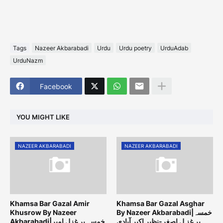
Tags
Nazeer Akbarabadi
Urdu
Urdu poetry
UrduAdab
UrduNazm
Facebook
YOU MIGHT LIKE
NAZEER AKBARABADI
NAZEER AKBARABADI
Khamsa Bar Gazal Amir
Khamsa Bar Gazal Asghar
Khusrow By Nazeer
By Nazeer Akbarabadi|خمسہ
بر غز لِ اصغر-نظیر اکبر آبادی
Akbarabadi|خمسہ بر غزل امیر