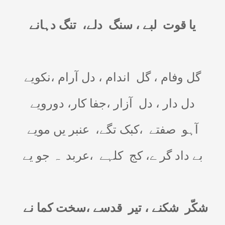
یا قوت
لبے ، سنگ
دلے،
تنگ دہانے
گل وفام ، گل
اندام ، دل آرام ،نکویے
دل دار ، دل
آزار ،جفا کار، دورویے
آہو
صفتے
،کبک تگے،
عنبر یں مویے
بے داد گر ے، کج
کلہے
،عربد
ہ جو یے
شکّر
شکنے ، تیر
قدسے ،سخت کما نے