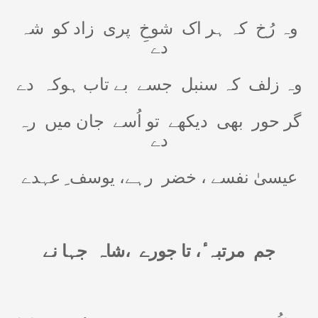
وہ رُخ
کہ ہر اک
شوخِ
پری
زاد کو
شہ
دے
وہ زلف
کہ سنبل
جسے
بے تاب ہوکہ
دے
گر حور
بھی
دیکھے
تو اُسے
جان میں
رہ
دے
عیسیٰ نفسے ، خضر
رہے، یوسف ِ عہدے
جم
مرتبہ ٔ، تا جورے
،شاہ
جہا نے