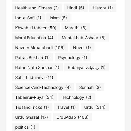
Health-and-Fitness
(2)
Hindi
(5)
History
(1)
Ibn-e-Safi
(1)
Islam
(8)
Khwab ki tabeer
(50)
Marathi
(6)
Moral Education
(4)
Muntakhab-Ashaar
(6)
Nazeer Akbarabadi
(106)
Novel
(1)
Patras Bukhari
(1)
Psychology
(1)
Ratan Nath Sarshar
(1)
Rubaiyat رباعیات
(1)
Sahir Ludhianvi
(11)
Science-And-Technology
(4)
Sunnah
(3)
Tabeerur-Ruya
(54)
Technology
(2)
TipsandTricks
(1)
Travel
(1)
Urdu
(514)
Urdu Ghazal
(17)
UrduAdab
(403)
politics
(1)