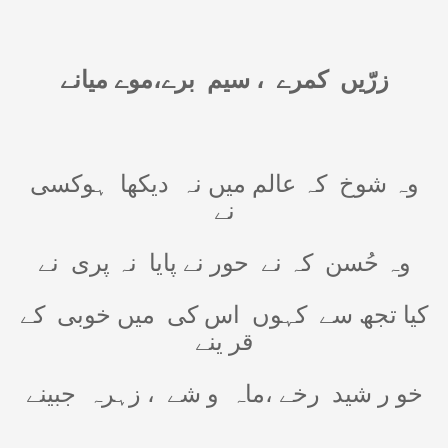
زرّیں
کمرے
، سیم
برے،موے میانے
وہ شوخ
کہ عالم میں نہ
دیکھا
ہوکسی
نے
وہ حُسن
کہ نے
حور نے پایا
نہ پری
نے
کیا تجھ سے
کہوں
اس کی
میں خوبی
کے
قر ینے
خو ر شید
رخے ،ماہ
و شے
، زہرہ
جبینے