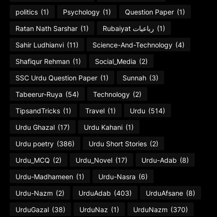
politics
(1)
Psychology
(1)
Question Paper
(1)
Ratan Nath Sarshar
(1)
Rubaiyat رباعیات
(1)
Sahir Ludhianvi
(11)
Science-And-Technology
(4)
Shafiqur Rehman
(1)
Social_Media
(2)
SSC Urdu Question Paper
(1)
Sunnah
(3)
Tabeerur-Ruya
(54)
Technology
(2)
TipsandTricks
(1)
Travel
(1)
Urdu
(514)
Urdu Ghazal
(17)
Urdu Kahani
(1)
Urdu poetry
(386)
Urdu Short Stories
(2)
Urdu_MCQ
(2)
Urdu_Novel
(17)
Urdu-Adab
(8)
Urdu-Madhameen
(1)
Urdu-Nasra
(6)
Urdu-Nazm
(2)
UrduAdab
(403)
UrduAfsane
(8)
UrduGazal
(38)
UrduNaz
(1)
UrduNazm
(370)