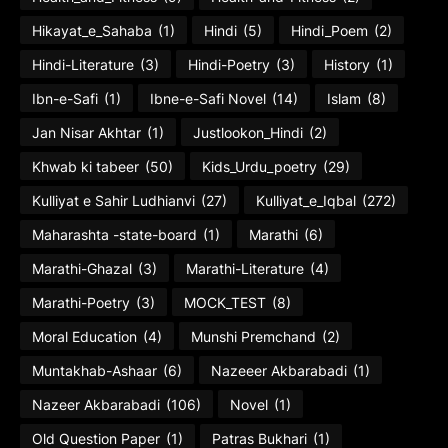
Hikayat_e_Sahaba
(1)
Hindi
(5)
Hindi_Poem
(2)
Hindi-Literature
(3)
Hindi-Poetry
(3)
History
(1)
Ibn-e-Safi
(1)
Ibne-e-Safi Novel
(14)
Islam
(8)
Jan Nisar Akhtar
(1)
Justlookon_Hindi
(2)
Khwab ki tabeer
(50)
Kids_Urdu_poetry
(29)
Kulliyat e Sahir Ludhianvi
(27)
Kulliyat_e_Iqbal
(272)
Maharashta -state-board
(1)
Marathi
(6)
Marathi-Ghazal
(3)
Marathi-Literature
(4)
Marathi-Poetry
(3)
MOCK_TEST
(8)
Moral Education
(4)
Munshi Premchand
(2)
Muntakhab-Ashaar
(6)
Nazeeer Akbarabadi
(1)
Nazeer Akbarabadi
(106)
Novel
(1)
Old Question Paper
(1)
Patras Bukhari
(1)