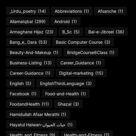
_Urdu_poetry
(14)
Abbreviations
(1)
Afsanche
(1)
AllamaIqbal
(299)
Android
(1)
Armaghane Hijaz
(23)
B_Sc
(5)
Bal-e-Jibreel
(36)
Bang_e_ Dara
(53)
Basic Computer Course
(3)
Beauty-And-Makeup
(1)
BridgeCourse6Class
(1)
Business-Listing
(13)
Career_Guidance
(1)
Career-Guidance
(1)
Digital-marketing
(15)
English
(5)
EnglishThirdLanguage
(3)
Facebook
(1)
Food-and-Health
(1)
FoodandHealth
(11)
Ghazal
(3)
Hamidullah Afsar Merathi
(1)
Hayatul Haiwan-حیات الحیوان
(1)
Health_and_Fitness
(9)
Health-and-Fitness
(2)