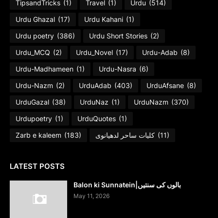
TipsandTricks
(1)
Travel
(1)
Urdu
(514)
Urdu Ghazal
(17)
Urdu Kahani
(1)
Urdu poetry
(386)
Urdu Short Stories
(2)
Urdu_MCQ
(2)
Urdu_Novel
(17)
Urdu-Adab
(8)
Urdu-Madhameen
(1)
Urdu-Nasra
(6)
Urdu-Nazm
(2)
UrduAdab
(403)
UrduAfsane
(8)
UrduGazal
(38)
UrduNaz
(1)
UrduNazm
(370)
Urdupoetry
(1)
UrduQuotes
(1)
Zarb e kaleem
(183)
کلیات ساحر لدھیانوی
(11)
LATEST POSTS
Balon ki Sunnatein|بالوں کی سنتیں
May 11, 2026