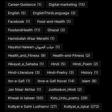
Career-Guidance
(1)
Digital-marketing
(15)
English
(5)
EnglishThirdLanguage
(3)
Facebook
(1)
Food-and-Health
(1)
FoodandHealth
(11)
Ghazal
(3)
Hamidullah Afsar Merathi
(1)
Hayatul Haiwan-حیات الحیوان
(1)
Health_and_Fitness
(9)
Health-and-Fitness
(2)
Hikayat_e_Sahaba
(1)
Hindi
(5)
Hindi_Poem
(2)
Hindi-Literature
(3)
Hindi-Poetry
(3)
History
(1)
Ibn-e-Safi
(1)
Ibne-e-Safi Novel
(14)
Islam
(8)
Jan Nisar Akhtar
(1)
Justlookon_Hindi
(2)
Khwab ki tabeer
(50)
Kids_Urdu_poetry
(29)
Kulliyat e Sahir Ludhianvi
(27)
Kulliyat_e_Iqbal
(272)