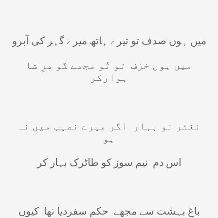
میں ہوں صدف تو تیرے ہاتھ میرے گہر کی آبرو
میں ہوں خزف
تو تُو مجھے گو ھرِ شا
ہوارکر
نغئر نو بہار
اگر میرے نصیب میں نہ
ہو
اس دم
نیم سوز کو طاٹرک بہار کر
باغِ بہشت سے مجھے
حکمِ سفردیا تھا
کیوں