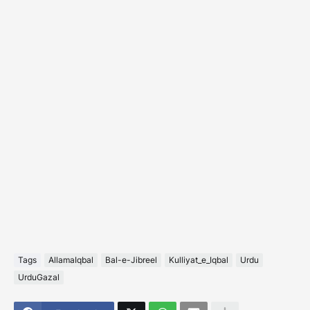
Tags
AllamaIqbal
Bal-e-Jibreel
Kulliyat_e_Iqbal
Urdu
UrduGazal