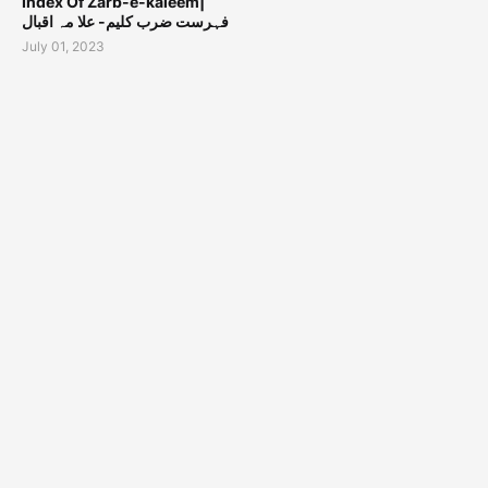
Index Of Zarb-e-kaleem|
فہرست ضرب کلیم- علا مہ اقبال
July 01, 2023