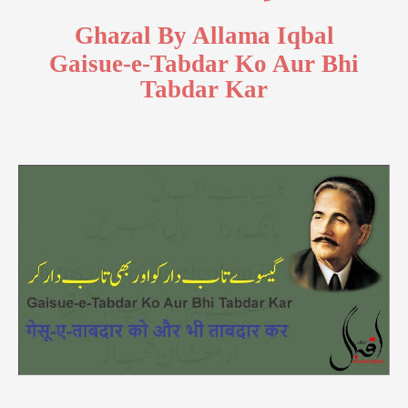
Ghazal By Allama Iqbal
Gaisue-e-Tabdar Ko Aur Bhi
Tabdar Kar