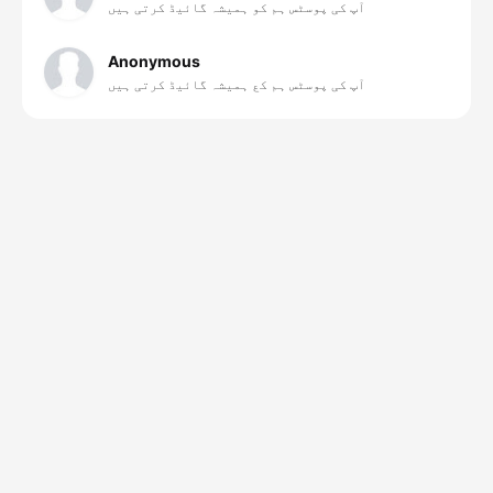
آپ کی پوسٹس ہم کو ہمیشہ گائیڈ کرتی ہیں
Anonymous
آپ کی پوسٹس ہم کع ہمیشہ گائیڈ کرتی ہیں