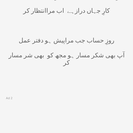
کارِ جہاں درازہے
اب مراانتظار کر
روزِ حساب جب مراپیش ہو دفتر عمل
آپ بھی شکر مسار ہو مجھ کو
بھی شر مسار
کر
Ad 2