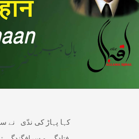
کہا پہاڑ کی ندّی
نے سن
فتادگی و سرافگندگی ت!