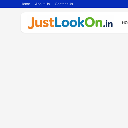
Home
About Us
Contact Us
HO