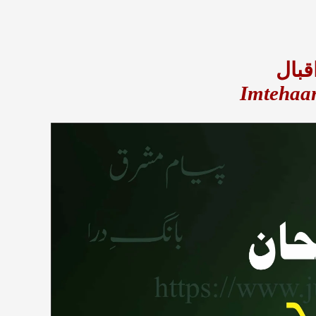
قبال
Imtehaan