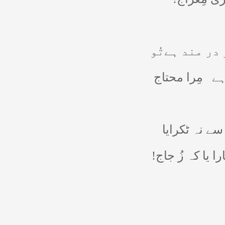
 در مند ہےتُو
ہے
مِرا محتاج
سے نہ ٹکرایا
را یا کہ زُ جاج