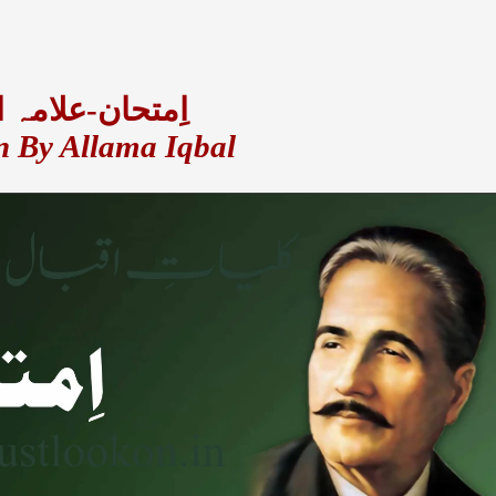
اِمتحان-علامہ ا
 By Allama Iqbal