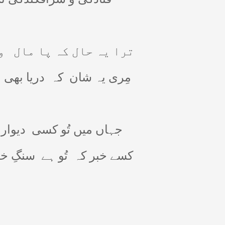
ترا یہ حال کہ پا مال
و
مِری یہ شان
کہ
دریا بھی 
جہاں میں تُو کسی
دیوار 
کسے خبر کہ
تُو ہے
سنگِ خا!