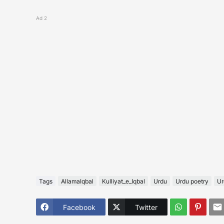
Ad 2
Tags
AllamaIqbal
Kulliyat_e_Iqbal
Urdu
Urdu poetry
Ur
Facebook
Twitter