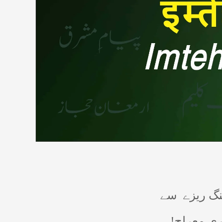
گ ریزے
سے
ری مِعراج