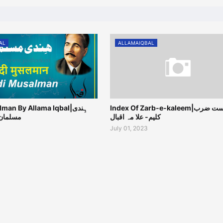
AL
ALLAMAIQBAL
Index Of Zarb-e-kaleem|فہرست ضرب
an By Allama Iqbal|ہِندی
کلیم- علا مہ اقبال
مسلمان 
July 01, 2023