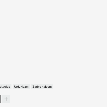
duAdab
UrduNazm
Zarb e kaleem