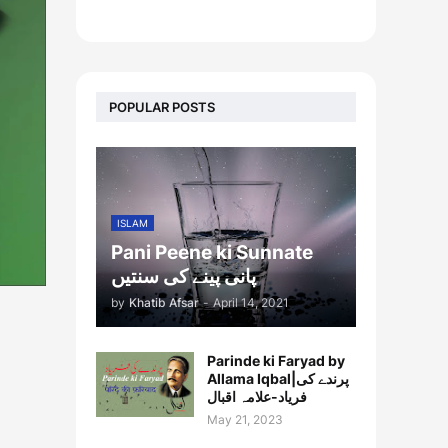
footer-wrapper
POPULAR POSTS
ISLAM
Pani Peene ki Sunnate
پانی پینے کی سنتیں
by
Khatib Afsar
-
April 14, 2021
Parinde ki Faryad by
Allama Iqbal|پرندے کی
فریاد-علامہ اقبال
May 21, 2023