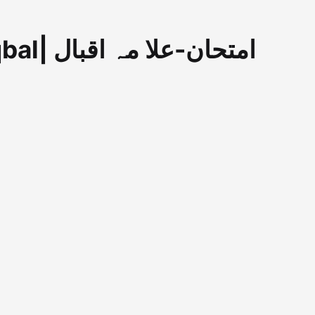
Imtehaan By Allama Iqbal| امتحان-علا مہ اقبال