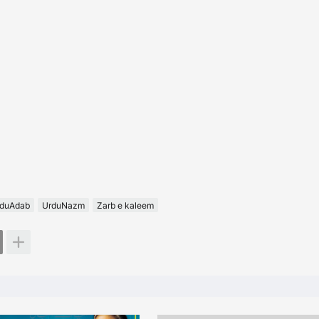
duAdab
UrduNazm
Zarb e kaleem