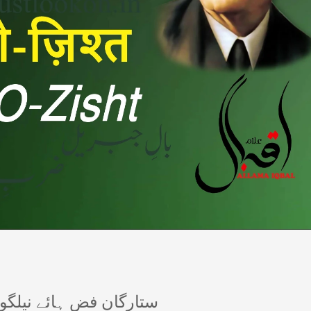
ستارگانِ فض ہائے نیلگ