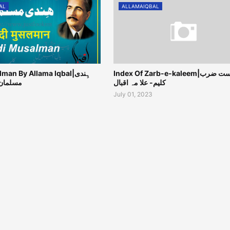
AL
ALLAMAIQBAL
Index Of Zarb-e-kaleem|فہرست ضرب
an By Allama Iqbal|ہِندی
کلیم- علا مہ اقبال
مسلمان 
July 01, 2023