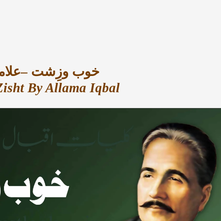
خوب وزِشت –علامہ
isht By Allama Iqbal