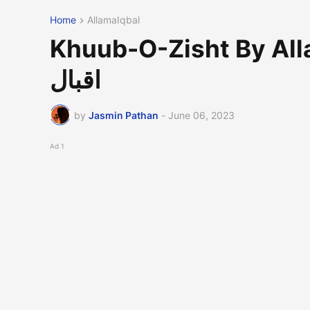
Home
AllamaIqbal
Khuub-O-Zisht By Allama Iqbal|ہ
اقبال
by
Jasmin Pathan
-
June 06, 2023
Ad 1