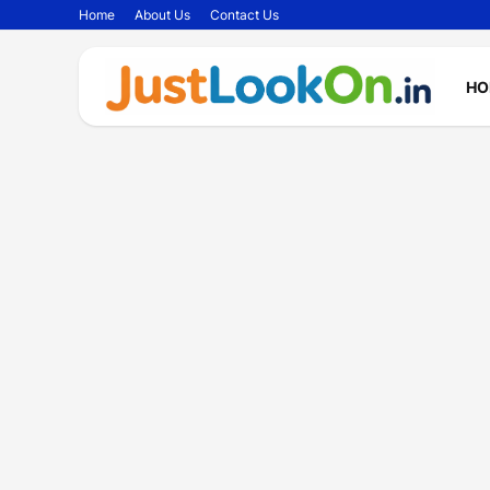
Home
About Us
Contact Us
HO