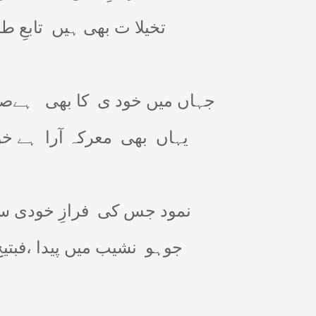
تخیلا ت بھی ہیں
تابعِ 
جہاں میں خود ی
کا بھی
ہےصا
یہاں
بھی
معرکہ آرا
ہے خ
نمود جس کی
فرازِ خودی س
جوہو
نشیب میں پیدا ،فبتیح