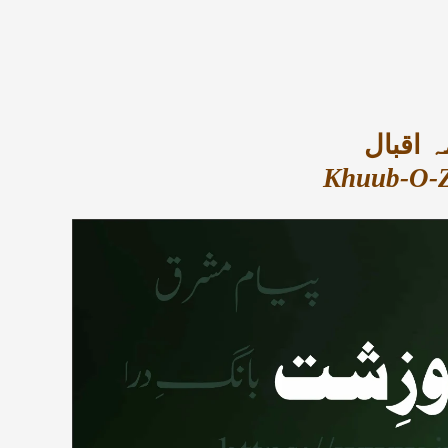
 اقبال
Khuub-O-Z