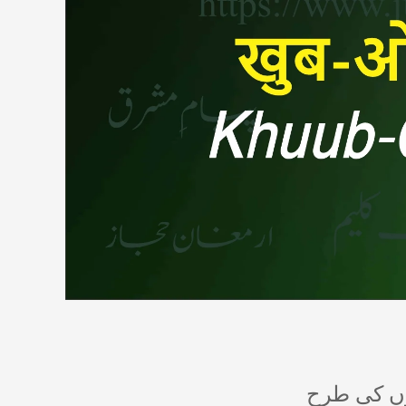
وں کی طرح