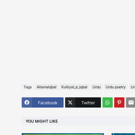
Tags
AllamaIqbal
Kulliyat_e_Iqbal
Urdu
Urdu poetry
Ur
Facebook
Twitter
YOU MIGHT LIKE