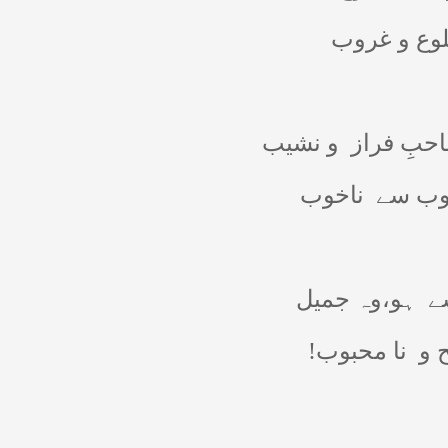
طلوع و غروب
حبِ فراز
و نشیب
وب سے
ناخوب
ے
ہو،وہ جمیل
 و
نا محبوب!