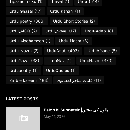
TipsandTricks
(1)
Travel
(1)
Urdu
(514)
Urdu Ghazal
(17)
Urdu Kahani
(1)
Urdu poetry
(386)
Urdu Short Stories
(2)
Urdu_MCQ
(2)
Urdu_Novel
(17)
Urdu-Adab
(8)
Urdu-Madhameen
(1)
Urdu-Nasra
(6)
Urdu-Nazm
(2)
UrduAdab
(403)
UrduAfsane
(8)
UrduGazal
(38)
UrduNaz
(1)
UrduNazm
(370)
Urdupoetry
(1)
UrduQuotes
(1)
Zarb e kaleem
(183)
کلیات ساحر لدھیانوی
(11)
LATEST POSTS
Balon ki Sunnatein|بالوں کی سنتیں
May 11, 2026