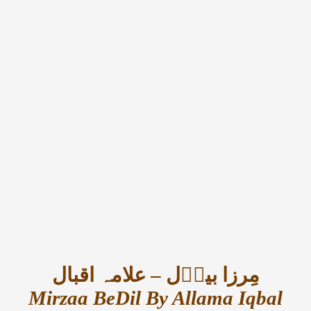
مِرزا بیدؔل – علامہ اقبال
Mirzaa BeDil By Allama Iqbal