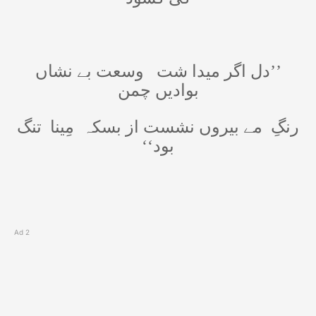
’’دل اگر میدا شت
وسعت بے نشاں
بوادیں چمن
رنگِ
مے بیروں نشست از بسکہ
مِینا
تنگ
بود‘‘
Ad 2