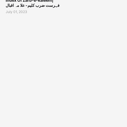
Index Of Zarb-e-kaleem|
فہرست ضرب کلیم- علا مہ اقبال
July 01, 2023