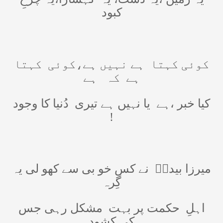
کبود
کوئی کہتا
ہے نہیں ہے،کوئی
کہتا
ہے
کہ
ہے
کیا خبر ،ہے
یا نہیں ہے تیری
دُنیا کا وجود
!
میرزا بیدلؔ
نے کس خو بی سے کھو لی یہ
گِرہ
اہلِ
حکمت پر بہت
مشکل رہی جس
کی کشود