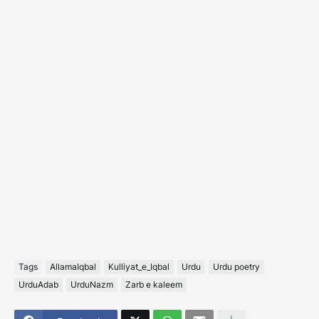
Tags
AllamaIqbal
Kulliyat_e_Iqbal
Urdu
Urdu poetry
UrduAdab
UrduNazm
Zarb e kaleem