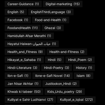
Career-Guidance
(1)
Digital-marketing
(15)
English
(5)
EnglishThirdLanguage
(3)
Facebook
(1)
Food-and-Health
(1)
FoodandHealth
(11)
Ghazal
(3)
Hamidullah Afsar Merathi
(1)
Hayatul Haiwan-حیات الحیوان
(1)
Health_and_Fitness
(9)
Health-and-Fitness
(2)
Hikayat_e_Sahaba
(1)
Hindi
(5)
Hindi_Poem
(2)
Hindi-Literature
(3)
Hindi-Poetry
(3)
History
(1)
Ibn-e-Safi
(1)
Ibne-e-Safi Novel
(14)
Islam
(8)
Jan Nisar Akhtar
(1)
Justlookon_Hindi
(2)
Khwab ki tabeer
(50)
Kids_Urdu_poetry
(29)
Kulliyat e Sahir Ludhianvi
(27)
Kulliyat_e_Iqbal
(272)