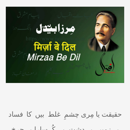
حقیقت یا مِری چشمِ
غلط
بیں
کا
فساد
یہ زمیں ،یہ دشت، یہ
کُہسارا،یہ چرخِ