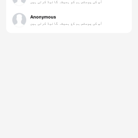
آپ کی پوسٹس ہم کو ہمیشہ گائیڈ کرتی ہیں
Anonymous
آپ کی پوسٹس ہم کع ہمیشہ گائیڈ کرتی ہیں