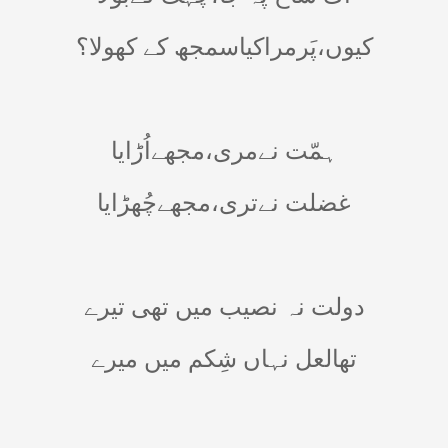
کیوں،پَرمراکیاسمجھ کے کھولا؟
ہمّت نےمری،مجھےاُڑایا
غضلت نےتری،مجھےچُھڑایا
دولت نہ نصیب میں تھی تیرے
تھالعل نہاں شِکم میں میرے