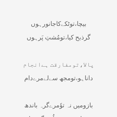
بیچا،توٹکےکاجانورہوں
گرذبح کیا،تومُشتِ پَرہوں
پالا،تومفارقت ہےانجام
داناہو،تومجھ سےلےمرےدام
بازومیں نہ توٗمرےگرہ باندھ