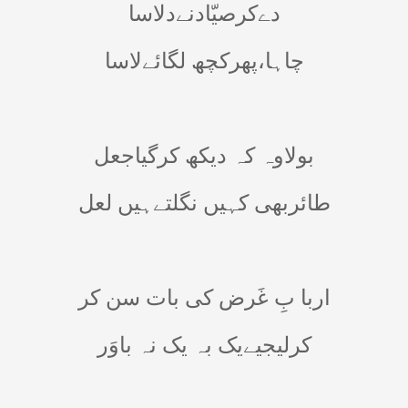
دےکرصیّادنےدلاسا
چاہا،پھرکچھ لگائےلاسا
بولاوہ کہ دیکھ کرگیاجعل
طائربھی کہیں نگلتےہیں لعل
اربا بِ غَرض کی بات سن کر
کرلیجیےیک بہ یک نہ باوَر