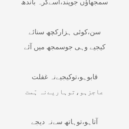
سمجھاؤں جوپند،اُسےگرہ باندھ
سن،کوئی ہزارکچھ سنائے
کیجیے وہی جوسمجھ میں آئے
قابوہو،توکیجیےنہ غفلت
عاجزہو،توہاریےنہ ہّمت
آتاہو،توہاتھ سےنہ دیجے