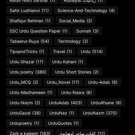
Ratan Nath Sarshar
(1)
Rubaiyat رباعیات
(1)
Sahir Ludhianvi
(11)
Science-And-Technology
(4)
Shafiqur Rehman
(1)
Social_Media
(2)
SSC Urdu Question Paper
(1)
Sunnah
(3)
Tabeerur-Ruya
(54)
Technology
(2)
TipsandTricks
(1)
Travel
(1)
Urdu
(514)
Urdu Ghazal
(17)
Urdu Kahani
(1)
Urdu poetry
(386)
Urdu Short Stories
(2)
Urdu_MCQ
(2)
Urdu_Novel
(17)
Urdu-Adab
(8)
Urdu-Madhameen
(1)
Urdu-Nasra
(6)
Urdu-Nazm
(2)
UrduAdab
(403)
UrduAfsane
(8)
UrduGazal
(38)
UrduNaz
(1)
UrduNazm
(370)
Urdupoetry
(1)
UrduQuotes
(1)
Zarb e kaleem
(183)
کلیات ساحر لدھیانوی
(11)