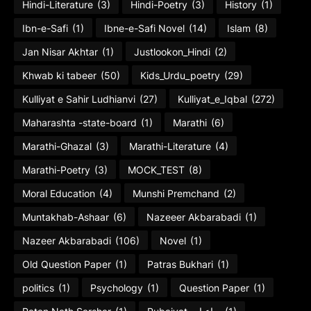
Hindi-Literature
(3)
Hindi-Poetry
(3)
History
(1)
Ibn-e-Safi
(1)
Ibne-e-Safi Novel
(14)
Islam
(8)
Jan Nisar Akhtar
(1)
Justlookon_Hindi
(2)
Khwab ki tabeer
(50)
Kids_Urdu_poetry
(29)
Kulliyat e Sahir Ludhianvi
(27)
Kulliyat_e_Iqbal
(272)
Maharashta -state-board
(1)
Marathi
(6)
Marathi-Ghazal
(3)
Marathi-Literature
(4)
Marathi-Poetry
(3)
MOCK_TEST
(8)
Moral Education
(4)
Munshi Premchand
(2)
Muntakhab-Ashaar
(6)
Nazeeer Akbarabadi
(1)
Nazeer Akbarabadi
(106)
Novel
(1)
Old Question Paper
(1)
Patras Bukhari
(1)
politics
(1)
Psychology
(1)
Question Paper
(1)