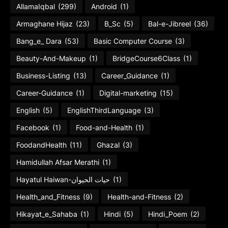
AllamaIqbal
(299)
Android
(1)
Armaghane Hijaz
(23)
B_Sc
(5)
Bal-e-Jibreel
(36)
Bang_e_ Dara
(53)
Basic Computer Course
(3)
Beauty-And-Makeup
(1)
BridgeCourse6Class
(1)
Business-Listing
(13)
Career_Guidance
(1)
Career-Guidance
(1)
Digital-marketing
(15)
English
(5)
EnglishThirdLanguage
(3)
Facebook
(1)
Food-and-Health
(1)
FoodandHealth
(11)
Ghazal
(3)
Hamidullah Afsar Merathi
(1)
Hayatul Haiwan-حیات الحیوان
(1)
Health_and_Fitness
(9)
Health-and-Fitness
(2)
Hikayat_e_Sahaba
(1)
Hindi
(5)
Hindi_Poem
(2)