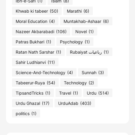
Ibn-e-Safi
(1)
Islam
(8)
Khwab ki tabeer
(50)
Marathi
(6)
Moral Education
(4)
Muntakhab-Ashaar
(6)
Nazeer Akbarabadi
(106)
Novel
(1)
Patras Bukhari
(1)
Psychology
(1)
Ratan Nath Sarshar
(1)
Rubaiyat رباعیات
(1)
Sahir Ludhianvi
(11)
Science-And-Technology
(4)
Sunnah
(3)
Tabeerur-Ruya
(54)
Technology
(2)
TipsandTricks
(1)
Travel
(1)
Urdu
(514)
Urdu Ghazal
(17)
UrduAdab
(403)
politics
(1)