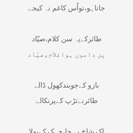
جاتاہو،تواُس کاغم نہ کیجے
طائرکےیہ سن کلام،صیّاد
بِن داموں ہواغلام،صیّاد
بازو کےجوبندکھول ڈالے
طائرنےتڑپ کےپرنکالے
اک شاخ پہ جا،چہک کےبولا