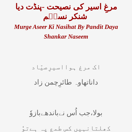
مرغِ اسیر کی نصیحت -پنڈت دیا
شنکر نسیؔم
Murge Aseer Ki Nasihat By Pandit Daya
Shankar Naseem
اک مرغ ہوااسیرِصیّاد
داناتھاوہ طائرِچمن زاد
بولا،جب اُس نےباندھےبازوٗ
کھلتانہیں کس طمع پہ ہےتوٗ