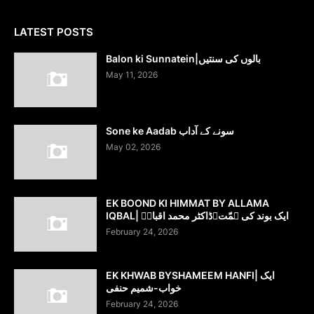
LATEST POSTS
Balon ki Sunnatein|بالوں کی سنتیں
May 11, 2026
Sone ke Aadab سونے کے آداب
May 02, 2026
EK BOOND KI HIMMAT BY ALLAMA
IQBAL| ایک بوند کی ہمّت۔ڈاکٹر محمد اقبالؔ
February 24, 2026
EK KHWAB BYSHAMEEM HANFI| ایک
خواب-شمیم حنفی
February 24, 2026