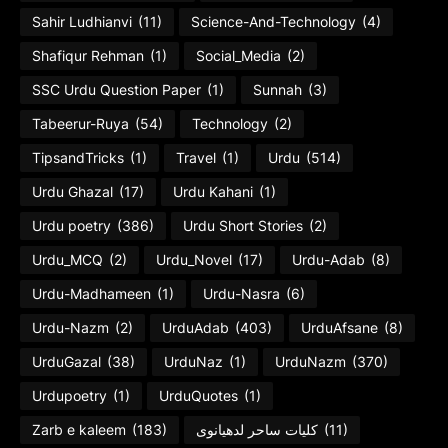
Sahir Ludhianvi
(11)
Science-And-Technology
(4)
Shafiqur Rehman
(1)
Social_Media
(2)
SSC Urdu Question Paper
(1)
Sunnah
(3)
Tabeerur-Ruya
(54)
Technology
(2)
TipsandTricks
(1)
Travel
(1)
Urdu
(514)
Urdu Ghazal
(17)
Urdu Kahani
(1)
Urdu poetry
(386)
Urdu Short Stories
(2)
Urdu_MCQ
(2)
Urdu_Novel
(17)
Urdu-Adab
(8)
Urdu-Madhameen
(1)
Urdu-Nasra
(6)
Urdu-Nazm
(2)
UrduAdab
(403)
UrduAfsane
(8)
UrduGazal
(38)
UrduNaz
(1)
UrduNazm
(370)
Urdupoetry
(1)
UrduQuotes
(1)
Zarb e kaleem
(183)
کلیات ساحر لدھیانوی
(11)