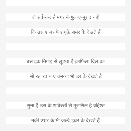
वो
सर्व
-
क़द
है
मगर
बे
-
गुल
-
ए
-
मुराद
नहीं
कि
उस
शजर
पे
शगूफ़े
समर
के
देखते
हैं
बस
इक
निगाह
से
लुटता
है
क़ाफ़िला
दिल
का
सो
रह
-
रवान
-
ए
-
तमन्ना
भी
डर
के
देखते
हैं
सुना
है
उस
के
शबिस्ताँ
से
मुत्तसिल
है
बहिश्त
मकीं
उधर
के
भी
जल्वे
इधर
के
देखते
हैं