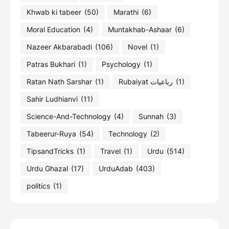
Khwab ki tabeer
(50)
Marathi
(6)
Moral Education
(4)
Muntakhab-Ashaar
(6)
Nazeer Akbarabadi
(106)
Novel
(1)
Patras Bukhari
(1)
Psychology
(1)
Ratan Nath Sarshar
(1)
Rubaiyat رباعیات
(1)
Sahir Ludhianvi
(11)
Science-And-Technology
(4)
Sunnah
(3)
Tabeerur-Ruya
(54)
Technology
(2)
TipsandTricks
(1)
Travel
(1)
Urdu
(514)
Urdu Ghazal
(17)
UrduAdab
(403)
politics
(1)