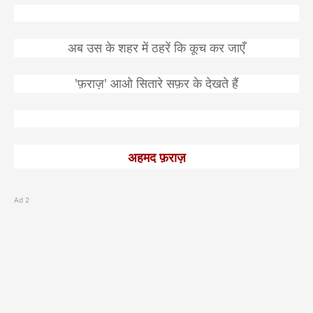
अब
उस
के
शहर
में
ठहरें
कि
कूच
कर
जाएँ
'
'
फ़राज़
आओ
सितारे
सफ़र
के
देखते
हैं
अहमद
फ़राज़
Ad 2