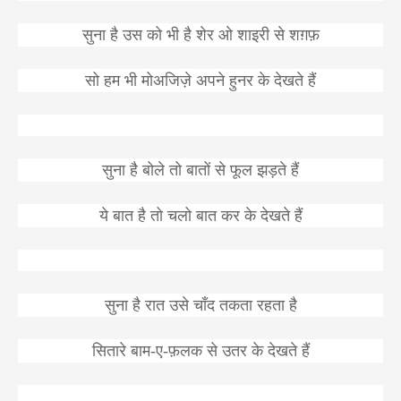
सुना
है
उस
को
भी
है
शेर
ओ
शाइरी
से
शग़फ़
सो
हम
भी
मो
अ
जिज़े
अपने
हुनर
के
देखते
हैं
सुना
है
बोले
तो
बातों
से
फूल
झड़ते
हैं
ये
बात
है
तो
चलो
बात
कर
के
देखते
हैं
सुना
है
रात
उसे
चाँद
तकता
रहता
है
सितारे
बाम
-
ए
-
फ़लक
से
उतर
के
देखते
हैं