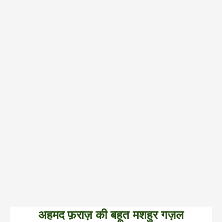
अहमद
फ़राज़ की बहूत मशहुर गज़ल