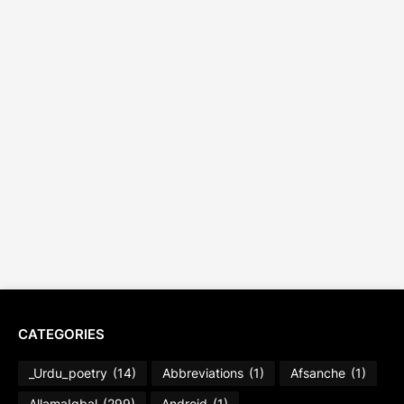
CATEGORIES
_Urdu_poetry
(14)
Abbreviations
(1)
Afsanche
(1)
AllamaIqbal
(299)
Android
(1)