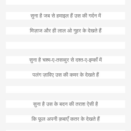
सुना
है
जब
से
हमाइल
हैं
उस
की
गर्दन
में
मिज़ाज
और
ही
लाल
ओ
गुहर
के
देखते
हैं
सुना
है
चश्म
-
ए
-
तसव्वुर
से
दश्त
-
ए
-
इम्काँ
में
पलंग
ज़ाविए
उस
की
कमर
के
देखते
हैं
सुना
है
उस
के
बदन
की
तराश
ऐसी
है
कि
फूल
अपनी
क़बाएँ
कतर
के
देखते
हैं