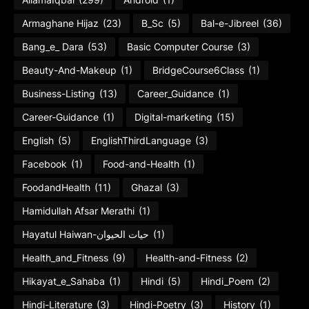
Armaghane Hijaz
(23)
B_Sc
(5)
Bal-e-Jibreel
(36)
Bang_e_ Dara
(53)
Basic Computer Course
(3)
Beauty-And-Makeup
(1)
BridgeCourse6Class
(1)
Business-Listing
(13)
Career_Guidance
(1)
Career-Guidance
(1)
Digital-marketing
(15)
English
(5)
EnglishThirdLanguage
(3)
Facebook
(1)
Food-and-Health
(1)
FoodandHealth
(11)
Ghazal
(3)
Hamidullah Afsar Merathi
(1)
Hayatul Haiwan-حیات الحیوان
(1)
Health_and_Fitness
(9)
Health-and-Fitness
(2)
Hikayat_e_Sahaba
(1)
Hindi
(5)
Hindi_Poem
(2)
Hindi-Literature
(3)
Hindi-Poetry
(3)
History
(1)