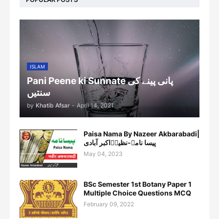
ISLAM
Pani Peene ki Sunnate پانی پینے کی
سنتیں
by
Khatib Afsar
-
April 14, 2021
Paisa Nama By Nazeer Akbarabadi|
پیسا نامہ-نظیرؔاکبر آبادی
May 04, 2023
BSc Semester 1st Botany Paper 1
Multiple Choice Questions MCQ
February 09, 2022