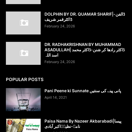
DOLPHIN BY DR. QUAMAR SHARIF|ڈالفن-
ڈاکٹرقمر شریف
February 24, 2026
DR. RADHAKRISHNAN BY MUHAMMAD
ASADULLAH| ڈاکٹر رادھا کر شنن-ڈاکٹر محمد
اسد اللہ
February 24, 2026
POPULAR POSTS
Pani Peene ki Sunnate پانی پینے کی سنتیں
April 14, 2021
Paisa Nama By Nazeer Akbarabadi|پیسا
نامہ-نظیرؔاکبر آبادی