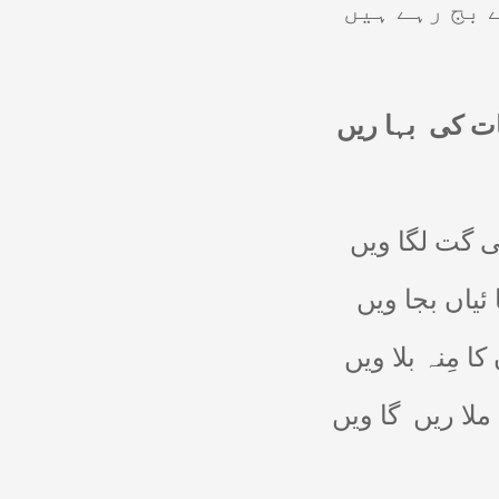
 بج رہے ہیں
ات کی
بہا ریں
 گت لگا ویں
 ئیاں بجا ویں
ا مِنہ بلا ویں
ملا ریں
گا ویں