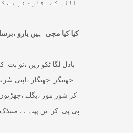
اللہ کے نقارے نو بت کے
کیا کیا مچی
ہیں یارو ،برس
بادل لگا ٹکو ریں ،نو بت
کی
جھینگر
جھنگار ،اپنی سُرنا
کر شور مور ،بگلے ،جھڑیوں ک
پی پی
کر
یں پپیہے ، مینڈک 