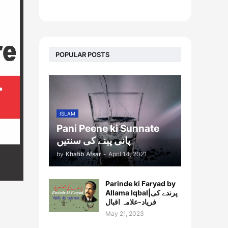
footer-wrapper
POPULAR POSTS
ISLAM
Pani Peene ki Sunnate
پانی پینے کی سنتیں
by
Khatib Afsar
-
April 14, 2021
Parinde ki Faryad by
Allama Iqbal|پرندے کی
فریاد-علامہ اقبال
May 21, 2023