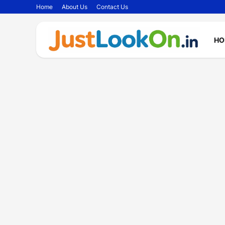
Home
About Us
Contact Us
HO