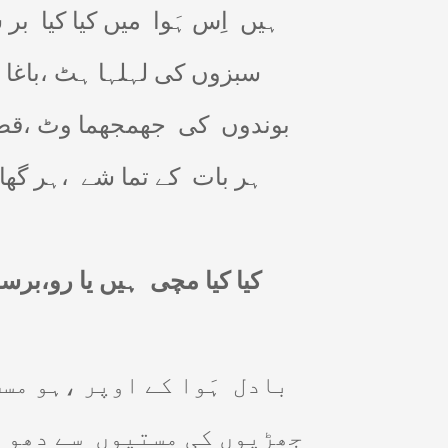
ہیں
اِس ہَوا
میں کیا کیا
بر 
سبزوں کی لہلہا ہٹ ،باغا
بوندوں
کی
جھمجھما وٹ ،قط
ہر بات
کے تما شے
،ہر گھا
کیا کیا مچی
ہیں یا رو،برس
بادل
ہَوا کے اوپر ،ہو مس
جھڑیوں کی مستیوں
سے دھو 