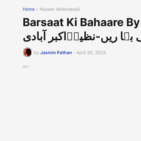
Home
Nazeer Akbarabadi
Barsaat Ki Bahaa|بر سا ت
 بہا ریں-نظیرؔاکبر آبادی
by
Jasmin Pathan
-
April 30, 2023
Ad 1