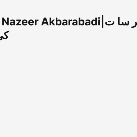
re By Nazeer Akbarabadi
کی