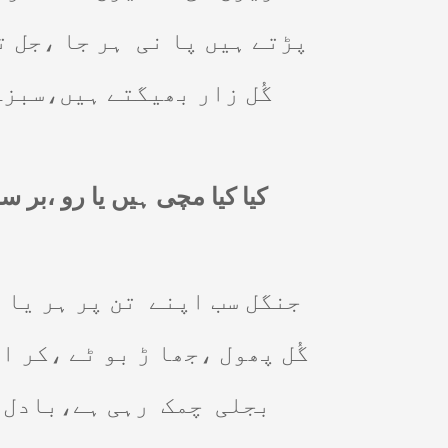
پڑتے ہیں پا نی
ہر جا ،جل ت
گُل زار بھیگتے ہیں،سبزے
کیا کیا مچی ہیں یا رو ،بر س
جنگل سب اپنے
تن پر ہر یا 
گُل پھول ،جھا ڑ بو ٹے ،کر ا
بجلی
چمک
رہی ہے،بادل