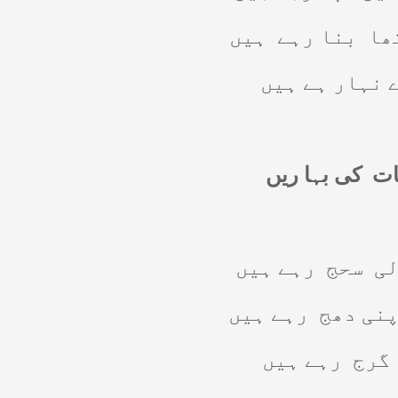
ھا
بنا رہے
ہیں
 نہار ہے ہیں
ات
کی بہا ریں
لی
سحج
رہے ہیں
پنی دھج
رہے ہیں
گرج
رہے ہیں