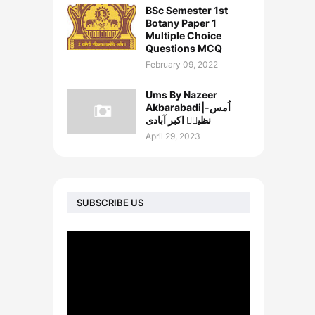
BSc Semester 1st
Botany Paper 1
Multiple Choice
Questions MCQ
February 09, 2022
Ums By Nazeer
Akbarabadi|اُمس-
نظیرؔ اکبر آبادی
April 29, 2023
SUBSCRIBE US