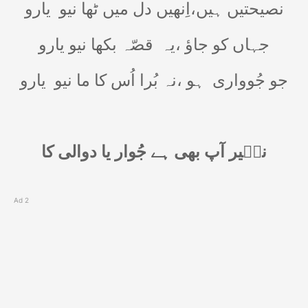
نصیحتیں ہیں،اِنھیں دل میں ٹھا نیو
یارو
جہاں کو جاؤ ،یہ
قصّہ بکھا نیو یارو
جو جُوواری
ہو ،نہ بُرا اُس کا ما نیو
یارو
نظؔیر آپ بھی ہے جُوار یا دوالی کا
Ad 2