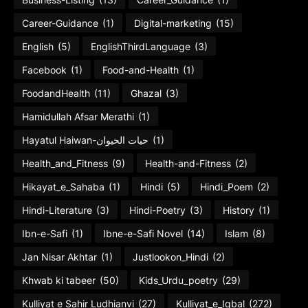
Career-Guidance
(1)
Digital-marketing
(15)
English
(5)
EnglishThirdLanguage
(3)
Facebook
(1)
Food-and-Health
(1)
FoodandHealth
(11)
Ghazal
(3)
Hamidullah Afsar Merathi
(1)
Hayatul Haiwan-حیات الحیوان
(1)
Health_and_Fitness
(9)
Health-and-Fitness
(2)
Hikayat_e_Sahaba
(1)
Hindi
(5)
Hindi_Poem
(2)
Hindi-Literature
(3)
Hindi-Poetry
(3)
History
(1)
Ibn-e-Safi
(1)
Ibne-e-Safi Novel
(14)
Islam
(8)
Jan Nisar Akhtar
(1)
Justlookon_Hindi
(2)
Khwab ki tabeer
(50)
Kids_Urdu_poetry
(29)
Kulliyat e Sahir Ludhianvi
(27)
Kulliyat_e_Iqbal
(272)