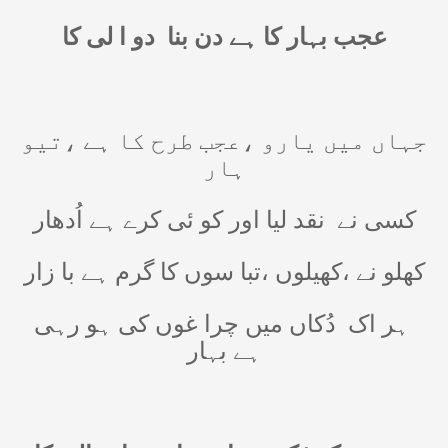
عجب بہار کا ہے دن بنا
دو ا لی کا
جہاں میں یارو ،عجب طرح کا ہے ،تیو
ہار
کسی نے
نقد لیا اور کو ئی کرے ہے اُدھار
کھلو نے ،کھیلوں ،تبا سوں کا گرم ہے با زار
ہر اک
دُکاں میں چرا غوں کی ہو رہی
ہے بہار