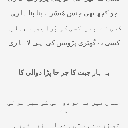
جو کچھ تھی جنس مُیسّر
، بنا بنا ہا ری
کسی نے
چیز
کسی کی چُرا چھپا ،ہاری
کسی نے گھٹری پڑوسن کی اپنی لا ہا ری
یہ ہار جیت کا چر چا پڑا دوالی کا
جہاں میں یہ جو دوالی کی سیر ہو تی
ہے
تو زر سے ہو تی ہے، اور زر بغیر ہو