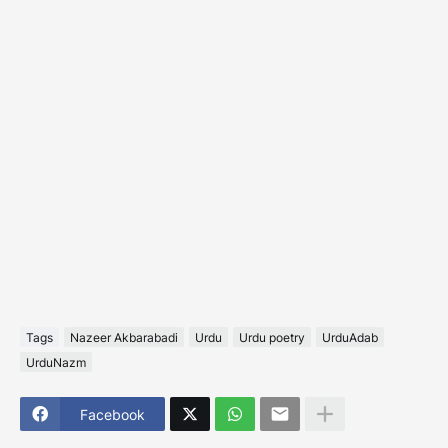
Tags
Nazeer Akbarabadi
Urdu
Urdu poetry
UrduAdab
UrduNazm
Facebook