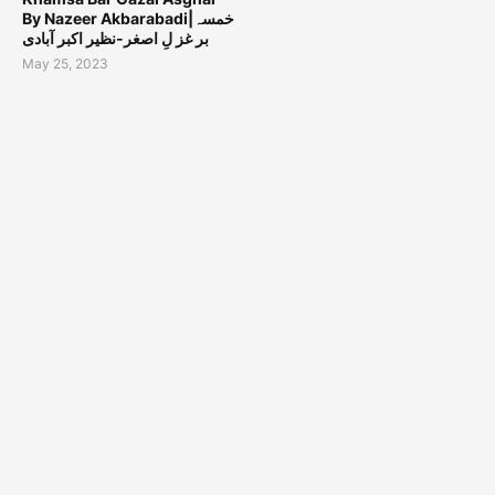
By Nazeer Akbarabadi|خمسہ
بر غز لِ اصغر-نظیر اکبر آبادی
May 25, 2023