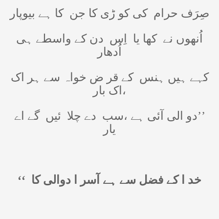
صِرَف حرام
کی کو ڑی کا جن
کا ہے بیوپار
اُنھوں نے
کھا یا
اِس
دن کے واسطے ہی
اُدھار
کہے ہیں ہنس
کے قر ض خواہ سے ہر اک
،اک بار
’’دو الی آئی ہے ،سب
دے چلا
ئیں
گے اے
یار
‘‘
خد ا کے فضل سے ہے آسر ا دوالی کا