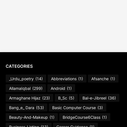
CATEGORIES
_Urdu_poetry
(14)
Abbreviations
(1)
Afsanche
(1)
AllamaIqbal
(299)
Android
(1)
Armaghane Hijaz
(23)
B_Sc
(5)
Bal-e-Jibreel
(36)
Bang_e_ Dara
(53)
Basic Computer Course
(3)
Beauty-And-Makeup
(1)
BridgeCourse6Class
(1)
Business-Listing
(13)
Career_Guidance
(1)