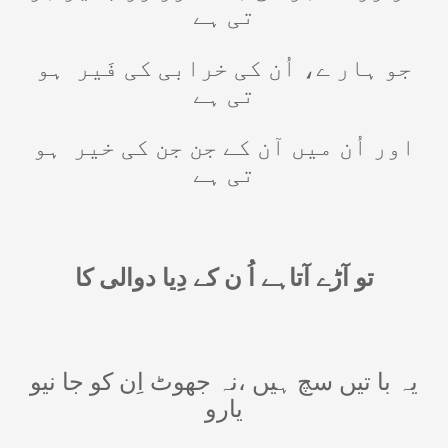
تی ہے
جو ہار ے، اُن کی خرابی کی فَیر
ہو
تی ہے
اور اُن میں آن کے جن جن کی خیر
ہو
تی ہے
تو آڑے آتاہے اُ ن کے دِیا دوالی کا
یہ با تیں سچ ہیں ،نہ جھوٹ اِن کو جا نیو
یارو