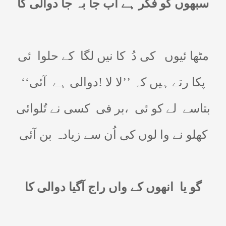
سبھوں کو فکر ہے اب جا بہ جا دوالی کا
مٹھا ئیوں
کی دُ
کا نیں لگا
کے حلوا
ئی
پکا رتے ہیں کہ ’’لا لا !دوالی ہے
آئی‘‘
بتاسے
لے کو ئی
،بر فی
کسی نے تُلوائی
کھلو نے وا لوں کی اُن سے زیادہ بن آئی
گو یا
انھوں کے واں راج آگیا دوالی کا