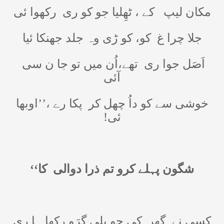
مکان لیپ
کے ، ٹھِلیا جو کو ری
رکھوا ئی
جلا چرا غ
کو، کو ڑی وہ جلد جھنکا ئیا
اَصَل جوا ری
تھے،اُن میں تو جا ن سی
آئی
خوشی سے کو داُ چھل کر
پکا رے ،’’اوبھا
ئی!
شگون پہلے کرو تم ذرا دوالی
کا‘‘
کسی نے
گھر
کی حو یلی گِرَو رکھا ہا ری