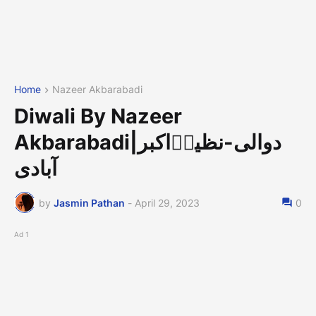
Home
Nazeer Akbarabadi
Diwali By Nazeer
Akbarabadi|دوالی-نظیرؔاکبر
آبادی
by
Jasmin Pathan
-
April 29, 2023
0
Ad 1