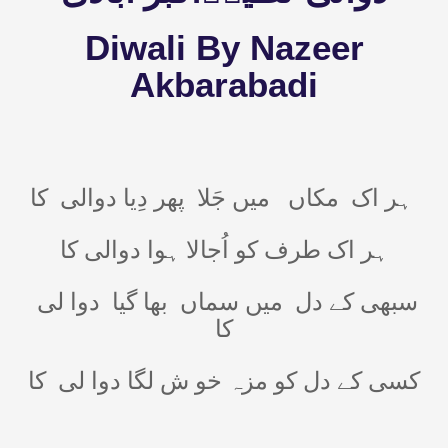
Diwali By Nazeer
Akbarabadi
ہر اک
مکاں
میں جَلا
پھر دِیا دوالی
کا
ہر اک طرف کو اُجالا ہوا دوالی کا
سبھی کے دل
میں سماں
بھا گیا
دوا لی
کا
کسی کے دل کو مزہ خو ش لگا دوا لی
کا