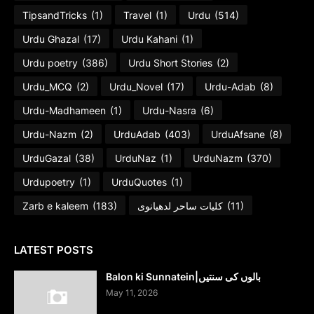
TipsandTricks
(1)
Travel
(1)
Urdu
(514)
Urdu Ghazal
(17)
Urdu Kahani
(1)
Urdu poetry
(386)
Urdu Short Stories
(2)
Urdu_MCQ
(2)
Urdu_Novel
(17)
Urdu-Adab
(8)
Urdu-Madhameen
(1)
Urdu-Nasra
(6)
Urdu-Nazm
(2)
UrduAdab
(403)
UrduAfsane
(8)
UrduGazal
(38)
UrduNaz
(1)
UrduNazm
(370)
Urdupoetry
(1)
UrduQuotes
(1)
Zarb e kaleem
(183)
کلیات ساحر لدھیانوی
(11)
LATEST POSTS
Balon ki Sunnatein|بالوں کی سنتیں
May 11, 2026