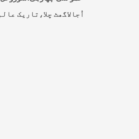
اُجالاگھٹ چلا،تاریک عال