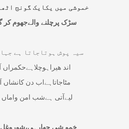
خموشی میں یکایک گونج اٹھے
سڑک پرچلنے والےجھوم کر گ
سیہ پوش ہوتاجاتا ہے جہاں 
اند ھیراہوچلاہےحکمراں آ
مٹاجاتاہےاب دن کانشاں آ
لیےآتی ہےشب امن واماں ا
خمو شی چھارہی،شوروغل کم