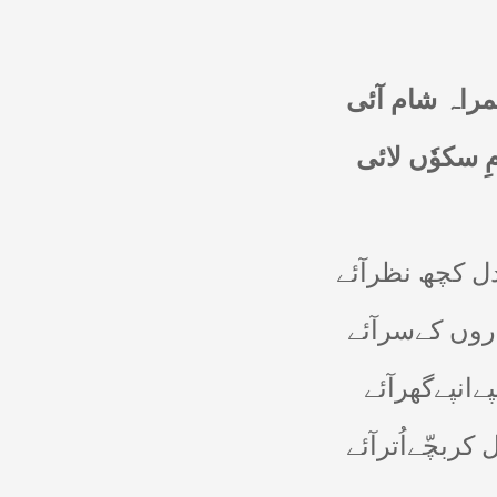
راہ شام آئی
ِ سکوٗں لائی
ل کچھ نظرآئے
اروں کےسرآئے
انپےگھرآئے
ربچّےاُترآئے