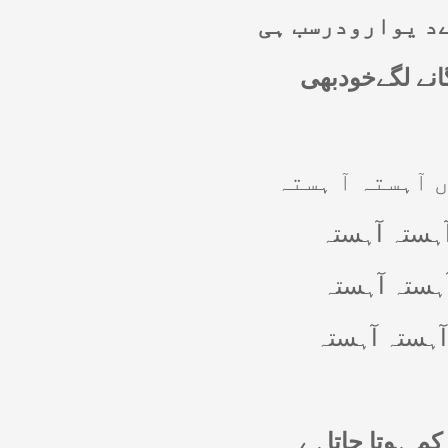
د یوارودرسب ہی
انے لگےخودبھی
آہستہ آ ہستہ
ہستہ آہستہ
ہستہ آہستہ
ٓہستہ آہستہ
 ہوتا جاتاہے