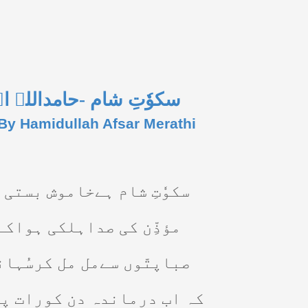
حامداللہ 
-
سکوٗتِ شام
y Hamidullah Afsar Merathi
سکوٗتِ شام ہےخاموش بستی 
مؤذِّن کی صداہلکی ہواکے
صباپتّوں سےمل مل کرسُہا
کہ اب درماندہ دن کورات پہ