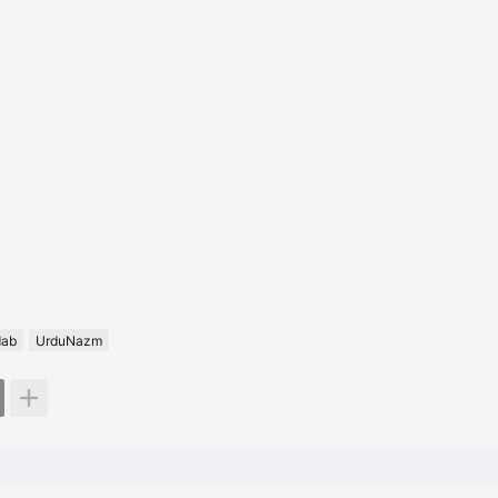
dab
UrduNazm