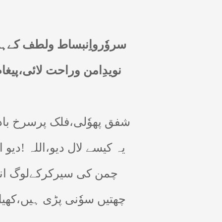
سروٗرواِنبساط ولطف کےہم
نویدِامن وراحت لائی،پیغام
شفق پھوٗلی،فلک پرسرخ باد
یہ کیسے لال دیو،اللہ !دیو 
چمن کی سیرکرکےلوگ انپے
چھتیں سوٗنی پڑی ہیں،کھیل ک