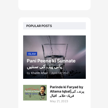
footer-wrapper
POPULAR POSTS
ISLAM
Pani Peene ki Sunnate
پانی پینے کی سنتیں
by
Khatib Afsar
-
April 14, 2021
Parinde ki Faryad by
Allama Iqbal|پرندے کی
فریاد-علامہ اقبال
May 21, 2023