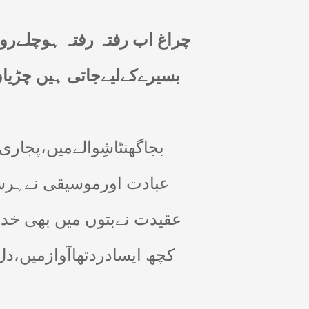
چراغ اب رفتہ رفتہ ہوچلےرو
بسیرےکےلیےجاتی ہیں چڑیاں
بجاگھنٹاشِوالےمیں،پجاری 
عبادت اورموسیقی نےہرسوٗ
عقیدت نےبتوں میں بھی خداک
کچھ ایسادردتھاآوازمیں،دل 