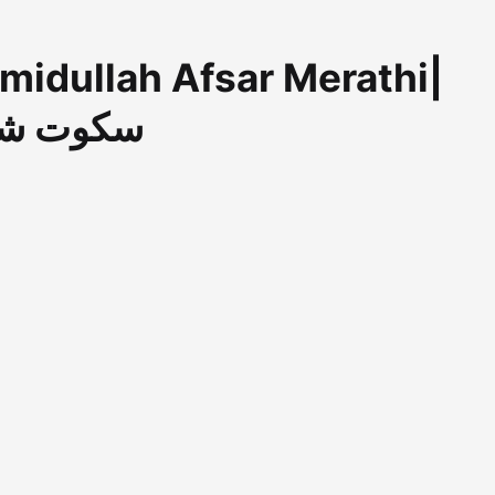
idullah Afsar Merathi|
سکوت شام