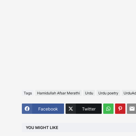
Tags
Hamidullah Afsar Merathi
Urdu
Urdu poetry
UrduA
Facebook
Twitter
YOU MIGHT LIKE