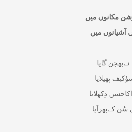
شن مکانوں میں
 آشیانوں میں
نےبھجن گایا
کیف پھیلایا
احسن دِکھلایا
سُن کےبھرآیا