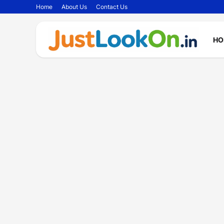
Home
About Us
Contact Us
HO