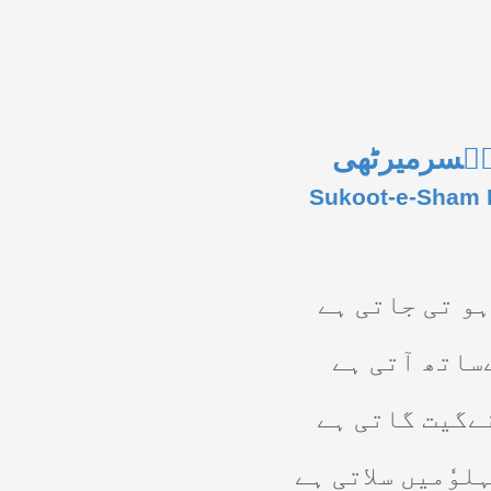
افؔسرمیرٹھی
Sukoot-e-Sham B
ہو تی جاتی ہے
ساتھ آتی ہے
نےگیت گاتی ہے
لوٗمیں سلاتی ہے