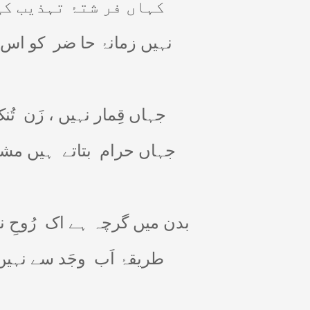
کہاں فر شتۂ تہذیب ک
نہیں زمانۂ حا ضر
کو اس 
جہاں قِمار نہیں ، زَن
تُن
جہاں حرام
بتاتے
ہیں مشغ
بدن میں گرچہ ہے اک
رُوحِ 
طریقۂ اَب
وجَد سے نہیں