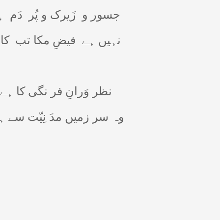
جسور و
زَیرک و پُر
دَم
ہ
نہیں ہے
فیضِ مکا تب
کا
نظر وَرانِ فر نگی کا ہے
وہ سر زمیں مدَ نِیّت سے !