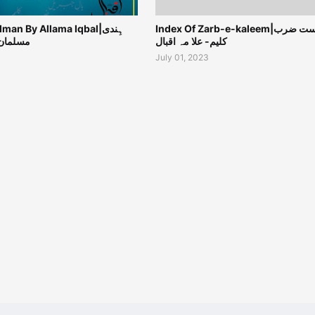
Index Of Zarb-e-kaleem|فہرست ضرب
an By Allama Iqbal|ہِندی
کلیم- علا مہ اقبال
مسلمان 
July 01, 2023