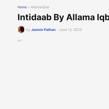
Home
AllamaIqbal
by
Jasmin Pathan
-
June 12, 2023
Ad 1