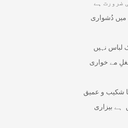
ی ضرورت ہے
میں دُشواری
ک لباس نہیں
لِ مے خواری
نا شکیب و عمیق
ہے بیزاری