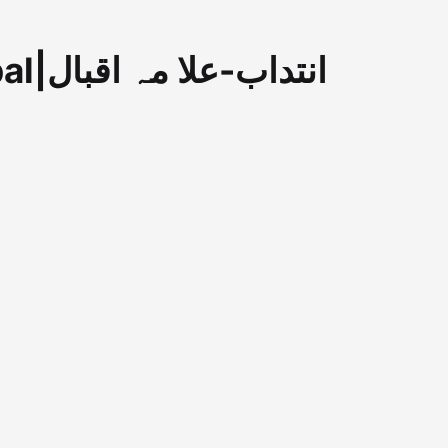
Intidaab By Allama Iqbal|انتداب-علا مہ اقبال