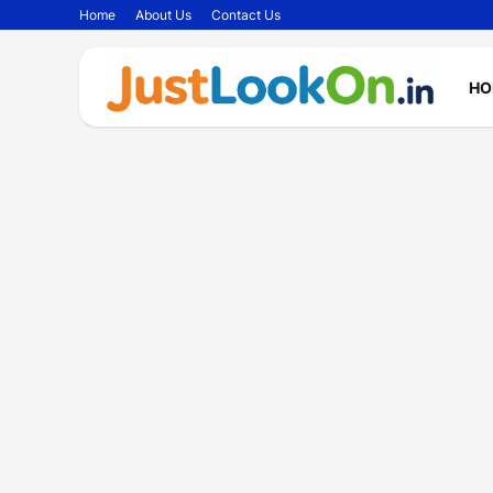
Home
About Us
Contact Us
HO