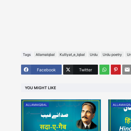
Tags
AllamaIqbal
Kulliyat_e_Iqbal
Urdu
Urdu poetry
Ur
Facebook
Twitter
YOU MIGHT LIKE
ALLAMAIQBAL
ALLAMAIQB