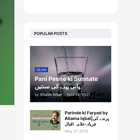
footer-wrapper
POPULAR POSTS
ISLAM
Pani Peene ki Sunnate
پانی پینے کی سنتیں
by
Khatib Afsar
-
April 14, 2021
Parinde ki Faryad by
Allama Iqbal|پرندے کی
فریاد-علامہ اقبال
May 21, 2023