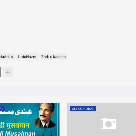
duAdab
UrduNazm
Zarb e kaleem
AL
ALLAMAIQBAL