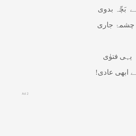
ے
بَچّہ بدوی
 چشمۂ جاری
یہی فتوٰی
ہے ابھی عادی
Ad 2