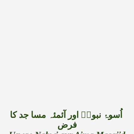
اُسوۂ نبویؐ اور آئمئہ مسا جد کا
فرض