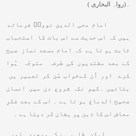
۔
(رواہ البخاری )
امام محی الدین نوویؒ فرماتے
ہیں کہ اس حدیث سے اس بات کا
استحباب
ثابت ہو تا ہے
کہ امام مسجد نماز
صبح
کے بعد مقتدیوں کی طرف
متوجّہ
ہُوا
کرے
اور اُن کےخواب سُن کر تعبیر یں
بتائیں ۔کیو نکہ شروع دن میں انسان
صحیح الدماغ ہو تا ہے ۔ اس کے بعد فکرِ
معاش اس کا ذہن پر یشان کر دیتا ہے ۔
لیکن
ظاہر ہے کہ موجودہ دَور ِ