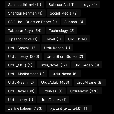
Sahir Ludhianvi
(11)
Science-And-Technology
(4)
Shafiqur Rehman
(1)
Social_Media
(2)
SSC Urdu Question Paper
(1)
Sunnah
(3)
Tabeerur-Ruya
(54)
Technology
(2)
TipsandTricks
(1)
Travel
(1)
Urdu
(514)
Urdu Ghazal
(17)
Urdu Kahani
(1)
Urdu poetry
(386)
Urdu Short Stories
(2)
Urdu_MCQ
(2)
Urdu_Novel
(17)
Urdu-Adab
(8)
Urdu-Madhameen
(1)
Urdu-Nasra
(6)
Urdu-Nazm
(2)
UrduAdab
(403)
UrduAfsane
(8)
UrduGazal
(38)
UrduNaz
(1)
UrduNazm
(370)
Urdupoetry
(1)
UrduQuotes
(1)
Zarb e kaleem
(183)
کلیات ساحر لدھیانوی
(11)