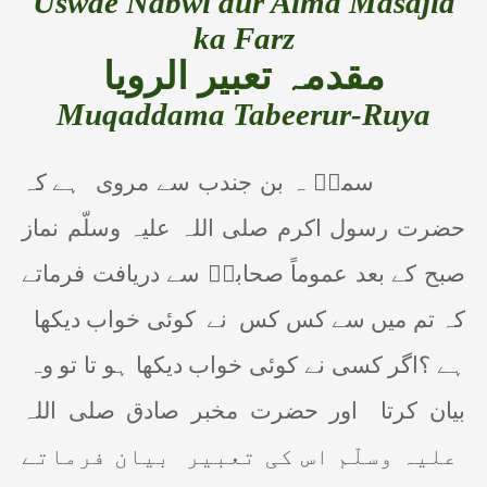
Uswae Nabwi aur Aima Masajid
ka Farz
مقدمہ تعبیر الرویا
Muqaddama Tabeerur-Ruya
سمرؓ ہ بن جندب سے مروی
ہے کہ
حضرت رسول اکرم صلی اللہ علیہ وسلّم نماز
صبح کے بعد عموماً صحابہؓ سے دریافت فرماتے
کہ تم میں سے کس کس
نے
کوئی خواب دیکھا
ہے ؟اگر کسی نے کوئی خواب دیکھا ہو تا تو وہ
بیان کرتا
اور حضرت مخبر صادق صلی اللہ
علیہ وسلّم اس کی تعبیر
بیان فرماتے