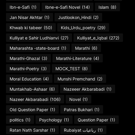
Ibn-e-Safi
(1)
Ibne-e-Safi Novel
(14)
Islam
(8)
Jan Nisar Akhtar
(1)
Justlookon_Hindi
(2)
Khwab ki tabeer
(50)
Kids_Urdu_poetry
(29)
Kulliyat e Sahir Ludhianvi
(27)
Kulliyat_e_Iqbal
(272)
Maharashta -state-board
(1)
Marathi
(6)
Marathi-Ghazal
(3)
Marathi-Literature
(4)
Marathi-Poetry
(3)
MOCK_TEST
(8)
Moral Education
(4)
Munshi Premchand
(2)
Muntakhab-Ashaar
(6)
Nazeeer Akbarabadi
(1)
Nazeer Akbarabadi
(106)
Novel
(1)
Old Question Paper
(1)
Patras Bukhari
(1)
politics
(1)
Psychology
(1)
Question Paper
(1)
Ratan Nath Sarshar
(1)
Rubaiyat رباعیات
(1)