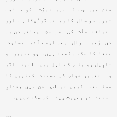
فتن میں جب کہ عہدِ نبوّت
کو ساڑھے
تیرہ
سو سال
کا زمانہ گزرُچکا ہے
اور
انبائے
ملّت
کی
فراستِ ایمانی دن بہ
دن
رُوبہ زوال
ہے۔ ایسے آئمہ مساجد
عنقا کا حکم رکھتے ہیں۔ جو تعبیر
و
تاوِیل رو یا ء کے اہل ہوں۔ البتہ اگر
وہ
تعبیر خواب کی مستند
کتابوں کا
مطا لعہ
کریں تو اس
فن میں بقدارِ
استعدادو بصیرت پیدا
کر سکتے ہیں۔