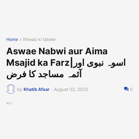
Home
Khwab ki tabeer
Aswae Nabwi aur Aima
Msajid ka Farz|اسوہ نبوی اور
آئمہ مساجد کا فرض
by
Khatib Afsar
-
August 02, 2023
0
Ad 1