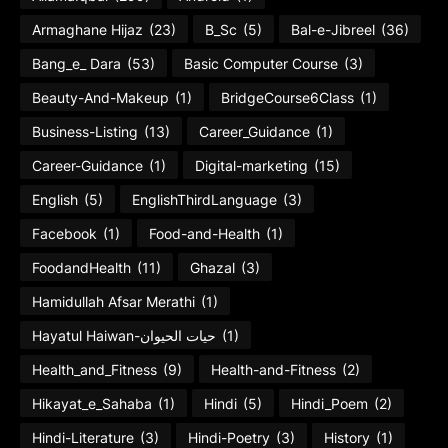
Armaghane Hijaz
(23)
B_Sc
(5)
Bal-e-Jibreel
(36)
Bang_e_ Dara
(53)
Basic Computer Course
(3)
Beauty-And-Makeup
(1)
BridgeCourse6Class
(1)
Business-Listing
(13)
Career_Guidance
(1)
Career-Guidance
(1)
Digital-marketing
(15)
English
(5)
EnglishThirdLanguage
(3)
Facebook
(1)
Food-and-Health
(1)
FoodandHealth
(11)
Ghazal
(3)
Hamidullah Afsar Merathi
(1)
Hayatul Haiwan-حیات الحیوان
(1)
Health_and_Fitness
(9)
Health-and-Fitness
(2)
Hikayat_e_Sahaba
(1)
Hindi
(5)
Hindi_Poem
(2)
Hindi-Literature
(3)
Hindi-Poetry
(3)
History
(1)